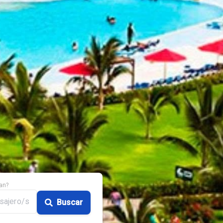
an?
sajero/s
Buscar