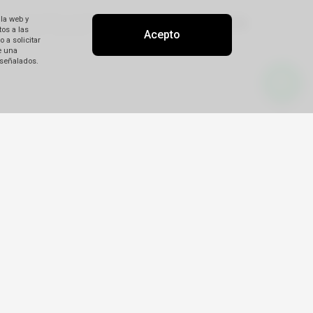
 la web y
os a las
Acepto
 a solicitar
e una
 señalados.