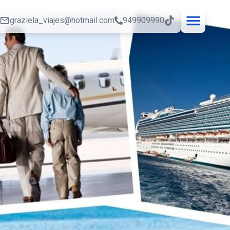
graziela_viajes@hotmail.com
949909990