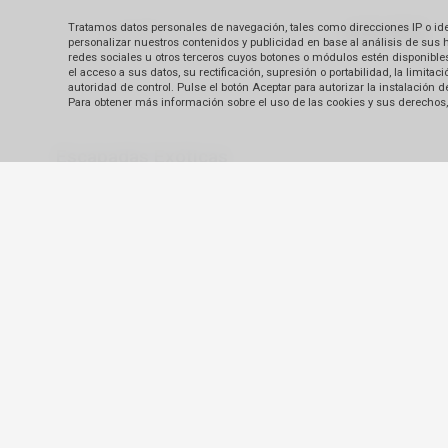
Tratamos datos personales de navegación, tales como direcciones IP o identi
personalizar nuestros contenidos y publicidad en base al análisis de sus 
redes sociales u otros terceros cuyos botones o módulos estén disponibles 
el acceso a sus datos, su rectificación, supresión o portabilidad, la limi
autoridad de control. Pulse el botón Aceptar para autorizar la instalación
Para obtener más información sobre el uso de las cookies y sus derechos, 
Escapadas Exóticas