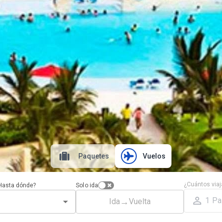
Paquetes
Vuelos
¿Cuántos viaj
Hasta dónde?
Solo ida
1
Pa
→
Ida
Vuelta